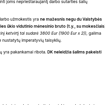
inti joms neprieštaraujantį darbo sutarties šalių
 darbo užmokestis yra
ne mažesnis negu du Valstybės
s ūkio vidutinio mėnesinio bruto (t.y., su mokesčiais
į ketvirtį tai sudarė 3800 Eur (1900 Eur x 2))
, galima
 nustatytų imperatyvių taisyklių.
tų yra pakankamai ribota.
DK neleidžia šalims pakeisti