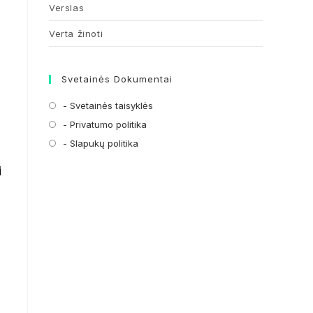
Verslas
Verta žinoti
Svetainės Dokumentai
- Svetainės taisyklės
Opens
in
- Privatumo politika
Opens
a
in
- Slapukų politika
Opens
new
a
in
i
tab
new
a
tab
new
tab