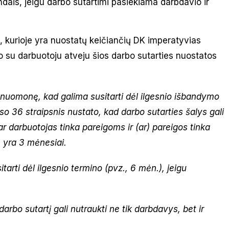
ndais, jeigu darbo sutartimi pasiekiama darbdavio ir
į, kurioje yra nuostatų keičiančių DK imperatyvias
o su darbuotoju atveju šios darbo sutarties nuostatos
nuomonę, kad galima susitarti dėl ilgesnio išbandymo
so 36 straipsnis nustato, kad darbo sutarties šalys gali
ar darbuotojas tinka pareigoms ir (ar) pareigos tinka
ė yra 3 mėnesiai.
arti dėl ilgesnio termino (pvz., 6 mėn.), jeigu
arbo sutartį gali nutraukti ne tik darbdavys, bet ir