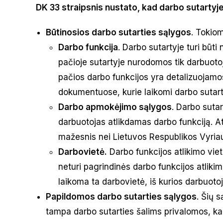
DK 33 straipsnis nustato, kad darbo sutartyje 
Būtinosios darbo sutarties sąlygos
. Tokio
Darbo funkcija
. Darbo sutartyje turi būti
pačioje sutartyje nurodomos tik darbuotojo
pačios darbo funkcijos yra detalizuojamo
dokumentuose, kurie laikomi darbo sutart
Darbo apmokėjimo sąlygos
. Darbo suta
darbuotojas atlikdamas darbo funkciją. Atl
mažesnis nei Lietuvos Respublikos Vyria
Darbovietė.
Darbo funkcijos atlikimo viet
neturi pagrindinės darbo funkcijos atlikim
laikoma ta darbovietė, iš kurios darbuo
Papildomos darbo sutarties sąlygos
. Šių 
tampa darbo sutarties šalims privalomos, kai