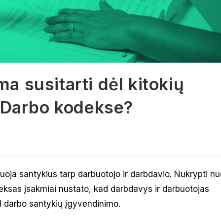
ma susitarti dėl kitokių
 Darbo kodekse?
uoja santykius tarp darbuotojo ir darbdavio. Nukrypti nu
deksas įsakmiai nustato, kad darbdavys ir darbuotojas
ėl darbo santykių įgyvendinimo.