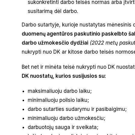
sukonkretinti darbo teisės normas arba įtvirt
susitarimą dėl darbo.
Darbo sutartyje, kurioje nustatytas mėnesinis
duomenų agentūros paskutinio paskelbto šalie
darbo užmokesčio dydžiai
(2022 metų paskutin
nukrypti nuo DK ar kitose darbo teisės normose
Bet net ir minėta teisė nukrypti nuo DK nuosta
DK nuostatų, kurios susijusios su:
maksimaliuoju darbo laiku;
minimaliuoju poilsio laiku;
darbo sutarties sudarymu ir pasibaigimu;
minimaliuoju darbo užmokesčiu;
darbuotojų sauga ir sveikata;