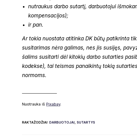
nutraukus darbo sutartį, darbuotojui išmok
kompensacijos);
ir pan.
Ar tokia nuostata atitinka DK būtų patikrinta t
susitarimas nėra galimas, nes jis susijęs, pavy
šalims susitarti dėl kitokių darbo sutarties pa
kodekse), tai teismas panaikintų tokią sutarti
normoms.
___________________
Nuotrauka iš
Pixabay
.
RAKTAŽODŽIAI
:
DARBUOTOJAI
,
SUTARTYS