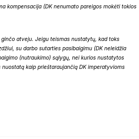
ama kompensacija (DK nenumato pareigos mokėti tokios
ik ginčo atveju. Jeigu teismas nustatytų, kad toks
zdžiui, su darbo sutarties pasibaigimu (DK neleidžia
sibaigimo (nutraukimo) sąlygų, nei kurios nustatytos
es nuostatą kaip prieštaraujančią DK imperatyvioms