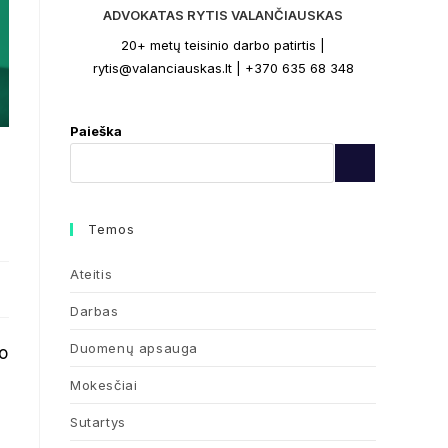
ADVOKATAS RYTIS VALANČIAUSKAS
20+ metų teisinio darbo patirtis |
rytis@valanciauskas.lt | +370 635 68 348
Paieška
Temos
Ateitis
Darbas
Duomenų apsauga
o
Mokesčiai
Sutartys