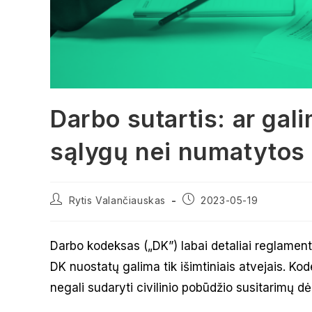
Darbo sutartis: ar gali
sąlygų nei numatytos
Post
Post
Rytis Valančiauskas
2023-05-19
author:
published:
Darbo kodeksas („DK”) labai detaliai reglament
DK nuostatų galima tik išimtiniais atvejais. Ko
negali sudaryti civilinio pobūdžio susitarimų d