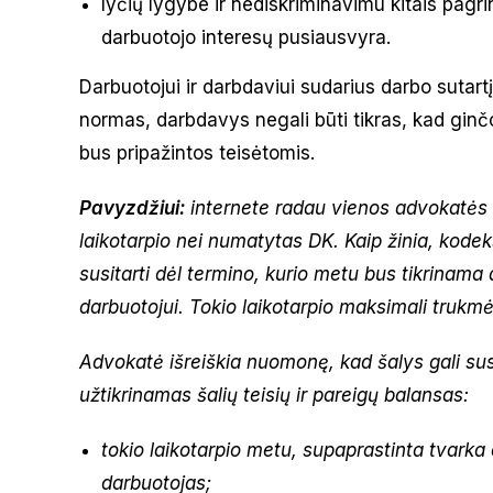
lyčių lygybe ir nediskriminavimu kitais pagri
darbuotojo interesų pusiausvyra.
Darbuotojui ir darbdaviui sudarius darbo sutart
normas, darbdavys negali būti tikras, kad ginč
bus pripažintos teisėtomis.
Pavyzdžiui:
internete radau vienos advokatės 
laikotarpio nei numatytas DK. Kaip žinia, kodek
susitarti dėl termino, kurio metu bus tikrinama 
darbuotojui. Tokio laikotarpio maksimali trukm
Advokatė išreiškia nuomonę, kad šalys gali susit
užtikrinamas šalių teisių ir pareigų balansas:
tokio laikotarpio metu, supaprastinta tvarka d
darbuotojas;