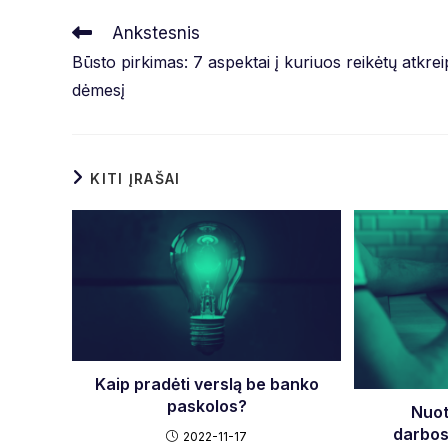
Read
Ankstesnis
more
Būsto pirkimas: 7 aspektai į kuriuos reikėtų atkreip
articles
dėmesį
KITI ĮRAŠAI
Kaip pradėti verslą be banko
paskolos?
Nuot
darbos
2022-11-17