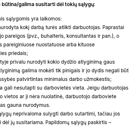
būtina/galima susitarti dėl tokių sąlygų:
mis sąlygomis yra laikomos:
 nurodyta kokį darbą turės atlikti darbuotojas. Paprastai
 pareigos (pvz., buhalteris, konsultantas ir pan.), o
s pareiginiuose nuostatuose arba kituose
ies priedais;
rtyje privalu nurodyti kokio dydžio atlyginimą gaus
yginimą galima mokėti tik pinigais ir jo dydis negali būt
usybės patvirtintas minimalus darbo užmokestis;
a gali nesutapti su darbovietės vieta. Jeigu darbuotojas
o vietos ar ji nėra nuolatinė, darbuotojo darboviete
tojas gauna nurodymus.
sąlygų neprivaloma sulygti darbo sutartimi, tačiau jos
 dėl jų susitariama. Papildomų sąlygų paskirtis –