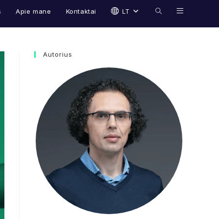
s
Apie mane
Kontaktai
LT
Toggle
website
Autorius
search