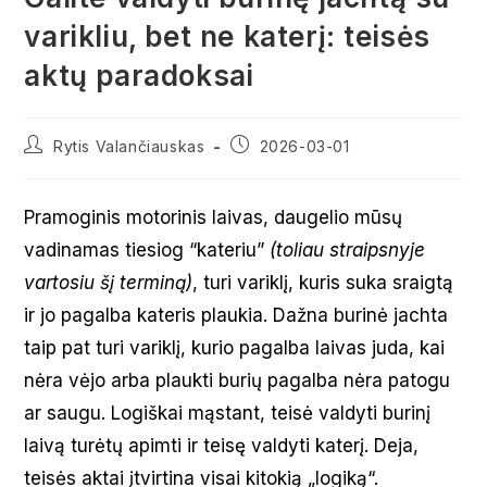
varikliu, bet ne katerį: teisės
aktų paradoksai
Post
Post
Rytis Valančiauskas
2026-03-01
author:
published:
Pramoginis motorinis laivas, daugelio mūsų
vadinamas tiesiog “kateriu”
(toliau straipsnyje
vartosiu šį terminą)
, turi variklį, kuris suka sraigtą
ir jo pagalba kateris plaukia. Dažna burinė jachta
taip pat turi variklį, kurio pagalba laivas juda, kai
nėra vėjo arba plaukti burių pagalba nėra patogu
ar saugu. Logiškai mąstant, teisė valdyti burinį
laivą turėtų apimti ir teisę valdyti katerį. Deja,
teisės aktai įtvirtina visai kitokią „logiką“.