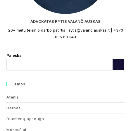
ADVOKATAS RYTIS VALANČIAUSKAS
20+ metų teisinio darbo patirtis | rytis@valanciauskas.lt | +370
635 68 348
Paieška
Temos
Ateitis
Darbas
Duomenų apsauga
Mokesčiai