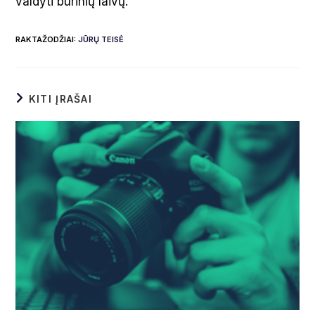
valdyti burinių laivų.
RAKTAŽODŽIAI
:
JŪRŲ TEISĖ
KITI ĮRAŠAI