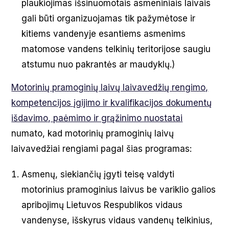
plaukiojimas išsinuomotais asmeniniais laivais
gali būti organizuojamas tik pažymėtose ir
kitiems vandenyje esantiems asmenims
matomose vandens telkinių teritorijose saugiu
atstumu nuo pakrantės ar maudyklų.)
Motorinių pramoginių laivų laivavedžių rengimo,
kompetencijos įgijimo ir kvalifikacijos dokumentų
išdavimo, paėmimo ir grąžinimo nuostatai
numato, kad motorinių pramoginių laivų
laivavedžiai rengiami pagal šias programas:
Asmenų, siekiančių įgyti teisę valdyti
motorinius pramoginius laivus be variklio galios
apribojimų Lietuvos Respublikos vidaus
vandenyse, išskyrus vidaus vandenų telkinius,