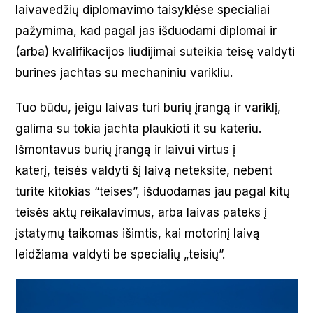
laivavedžių diplomavimo taisyklėse specialiai
pažymima, kad pagal jas išduodami diplomai ir
(arba) kvalifikacijos liudijimai suteikia teisę valdyti
burines jachtas su mechaniniu varikliu.
Tuo būdu, jeigu laivas turi burių įrangą ir variklį,
galima su tokia jachta plaukioti it su kateriu.
Išmontavus burių įrangą ir laivui virtus į
katerį, teisės valdyti šį laivą neteksite, nebent
turite kitokias “teises”, išduodamas jau pagal kitų
teisės aktų reikalavimus, arba laivas pateks į
įstatymų taikomas išimtis, kai motorinį laivą
leidžiama valdyti be specialių „teisių”.