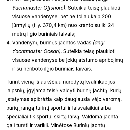
Yachtmaster Offshore)
. Suteikia teisę plaukioti
visuose vandenyse, bet ne toliau kaip 200
jūrmylių (t. y. 370,4 km) nuo kranto su iki 24
metrų ilgio buriniais laivais;
Vandenynų burinės jachtos vadas
(angl.
Yachtmaster Ocean)
. Suteikia teisę plaukioti
visuose vandenyse be jokių atstumo apribojimų
ir su neriboto ilgio buriniais laivais.
Turint vieną iš aukščiau nurodytų kvalifikacijos
laipsnių, įgyjama teisė valdyti burinę jachtą, kurią
įstatymas apibrėžia kaip daugiausia vėjo varomą,
burių įrangą turintį sportui ir laisvalaikiui arba
specialiai tik sportui skirtą laivą. Valdoma jachta
gali turėti ir variklį. Minėtose Burinių jachtų