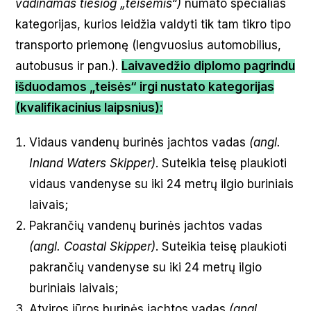
vadinamas tiesiog „teisėmis“)
numato specialias
kategorijas, kurios leidžia valdyti tik tam tikro tipo
transporto priemonę (lengvuosius automobilius,
autobusus ir pan.).
Laivavedžio diplomo pagrindu
išduodamos „teisės“ irgi nustato kategorijas
(kvalifikacinius laipsnius):
Vidaus vandenų burinės jachtos vadas
(angl.
Inland Waters Skipper)
. Suteikia teisę plaukioti
vidaus vandenyse su iki 24 metrų ilgio buriniais
laivais;
Pakrančių vandenų burinės jachtos vadas
(angl. Coastal Skipper)
. Suteikia teisę plaukioti
pakrančių vandenyse su iki 24 metrų ilgio
buriniais laivais;
Atviros jūros burinės jachtos vadas
(angl.