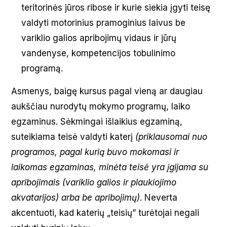
teritorinės jūros ribose ir kurie siekia įgyti teisę
valdyti motorinius pramoginius laivus be
variklio galios apribojimų vidaus ir jūrų
vandenyse, kompetencijos tobulinimo
programą.
Asmenys, baigę kursus pagal vieną ar daugiau
aukščiau nurodytų mokymo programų, laiko
egzaminus. Sėkmingai išlaikius egzaminą,
suteikiama teisė valdyti katerį
(priklausomai nuo
programos, pagal kurią buvo mokomasi ir
laikomas egzaminas, minėta teisė yra įgijama su
apribojimais (variklio galios ir plaukiojimo
akvatarijos) arba be apribojimų)
. Neverta
akcentuoti, kad katerių „teisių” turėtojai negali