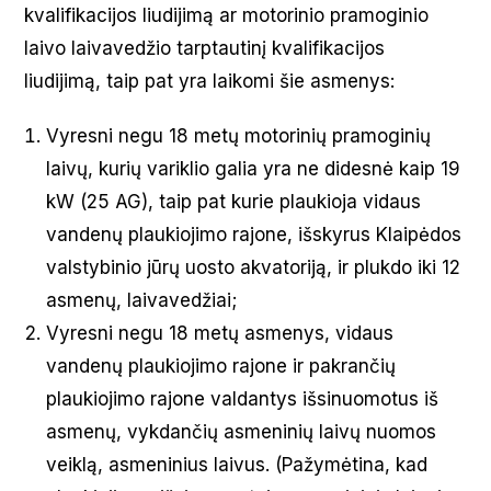
kvalifikacijos liudijimą ar motorinio pramoginio
laivo laivavedžio tarptautinį kvalifikacijos
liudijimą, taip pat yra laikomi šie asmenys:
Vyresni negu 18 metų motorinių pramoginių
laivų, kurių variklio galia yra ne didesnė kaip 19
kW (25 AG), taip pat kurie plaukioja vidaus
vandenų plaukiojimo rajone, išskyrus Klaipėdos
valstybinio jūrų uosto akvatoriją, ir plukdo iki 12
asmenų, laivavedžiai;
Vyresni negu 18 metų asmenys, vidaus
vandenų plaukiojimo rajone ir pakrančių
plaukiojimo rajone valdantys išsinuomotus iš
asmenų, vykdančių asmeninių laivų nuomos
veiklą, asmeninius laivus. (Pažymėtina, kad