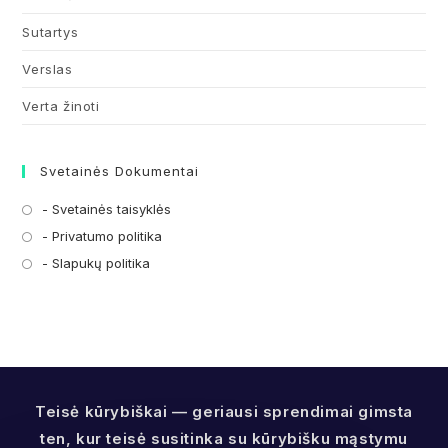
Sutartys
Verslas
Verta žinoti
Svetainės Dokumentai
- Svetainės taisyklės
Opens
in
- Privatumo politika
Opens
a
in
- Slapukų politika
Opens
new
a
in
tab
new
a
tab
new
tab
Teisė kūrybiškai — geriausi sprendimai gimsta
ten, kur teisė susitinka su kūrybišku mąstymu