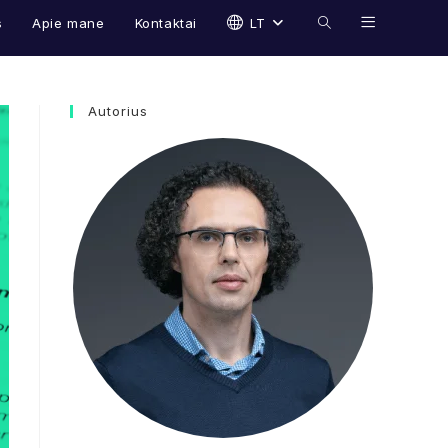
s
Apie mane
Kontaktai
LT
Toggle
website
Autorius
search