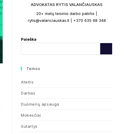
ADVOKATAS RYTIS VALANČIAUSKAS
20+ metų teisinio darbo patirtis |
rytis@valanciauskas.lt | +370 635 68 348
Paieška
Temos
Ateitis
Darbas
Duomenų apsauga
Mokesčiai
Sutartys