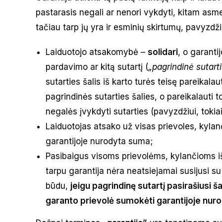
pastarasis negali ar nenori vykdyti, kitam asme
tačiau tarp jų yra ir esminių skirtumų, pavyzdži
Laiduotojo atsakomybė –
solidari
, o garanti
pardavimo ar kitą sutartį (
„pagrindinė sutart
sutarties šalis iš karto turės teisę pareikalaut
pagrindinės sutarties šalies, o pareikalauti t
negalės įvykdyti sutarties (pavyzdžiui, tokia
Laiduotojas atsako už visas prievoles, kylanč
garantijoje nurodyta suma;
Pasibaigus visoms prievolėms, kylančioms iš 
tarpu garantija nėra neatsiejamai susijusi su
būdu,
jeigu pagrindinę sutartį pasirašiusi ša
garanto prievolė sumokėti garantijoje nuro