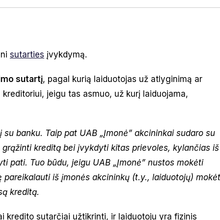
ini
sutarties
įvykdymą.
imo sutartį
, pagal kurią laiduotojas už atlyginimą ar
 kreditoriui, jeigu tas asmuo, už kurį laiduojama,
į su banku. Taip pat UAB „Įmonė” akcininkai sudaro su
grąžinti kreditą bei įvykdyti kitas prievoles, kylančias iš
ti pati.
Tuo būdu, jeigu UAB „Įmonė” nustos mokėti
 pareikalauti iš įmonės akcininkų (t.y., laiduotojų) mokėt
są kreditą.
redito sutarčiai užtikrinti, ir laiduotoju yra fizinis