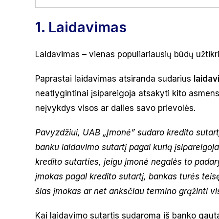
1. Laidavimas
Laidavimas – vienas populiariausių būdų užtikr
Paprastai laidavimas atsiranda sudarius
laidav
neatlygintinai įsipareigoja atsakyti kito asmens
neįvykdys visos ar dalies savo prievolės.
Pavyzdžiui, UAB „Įmonė” sudaro kredito sutart
banku laidavimo sutartį pagal kurią įsipareigoja 
kredito sutarties, jeigu įmonė negalės to padary
įmokas pagal kredito sutartį, bankas turės teisę
šias įmokas ar net anksčiau termino grąžinti vi
Kai laidavimo sutartis sudaroma iš banko gautai k