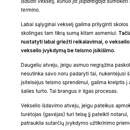
išduoti vekselį, kuriuo jis įsipareigoja sumokėt
termino.
Labai sąlyginai vekselį galima prilyginti skolos
skolingas tam tikrą sumą kitam asmeniui.
Tačia
nustatyti labai griežti reikalavimai, o vekselio 
vekselio įvykdymą be teismo įsikišimo.
Daugeliu atveju, jeigu asmuo negrąžina paskolo
nesutinka savo noru padaryti tai, nukentėjusi ša
įsiteisėjus teismo sprendimui, galima kreiptis į 
šalies turto. Tai brangus ir ilgas procesas.
Vekselio išdavimo atveju, jeigu pateikus apmokė
turėtojas (gavėjas) turi teisę jį pateikti notarui,
patrauklia sutarčių įvykdymo užtikrinimo priem