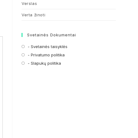
Verslas
Verta žinoti
Svetainės Dokumentai
- Svetainės taisyklės
Opens
in
- Privatumo politika
Opens
a
in
- Slapukų politika
Opens
new
a
in
tab
new
a
tab
new
tab