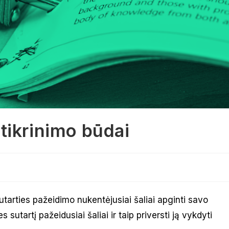
tikrinimo būdai
arties pažeidimo nukentėjusiai šaliai apginti savo
sutartį pažeidusiai šaliai ir taip priversti ją vykdyti