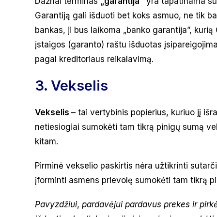
Dažnai terminas
„garantija”
yra tapatinama s
Garantiją gali išduoti bet koks asmuo, ne tik ba
bankas, ji bus laikoma „banko garantija”, kurią 
įstaigos (garanto) raštu išduotas įsipareigojim
pagal kreditoriaus reikalavimą.
3. Vekselis
Vekselis
– tai vertybinis popierius, kuriuo jį i
netiesiogiai sumokėti tam tikrą pinigų sumą ve
kitam.
Pirminė vekselio paskirtis nėra užtikrinti suta
įforminti asmens prievolę sumokėti tam tikrą 
Pavyzdžiui
,
pardavėjui pardavus prekes ir pirkė