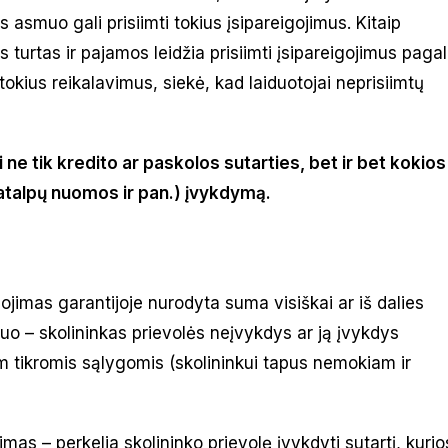
is asmuo gali prisiimti tokius įsipareigojimus. Kitaip
as turtas ir pajamos leidžia prisiimti įsipareigojimus pagal
okius reikalavimus, siekė, kad laiduotojai neprisiimtų
i ne tik kredito ar paskolos sutarties, bet ir bet kokios
atalpų nuomos ir pan.)
įvykdymą
.
ojimas garantijoje nurodyta suma visiškai ar iš dalies
muo – skolininkas prievolės neįvykdys ar ją įvykdys
tam tikromis sąlygomis (skolininkui tapus nemokiam ir
vimas – perkelia skolininko prievolę įvykdyti sutartį, kurio