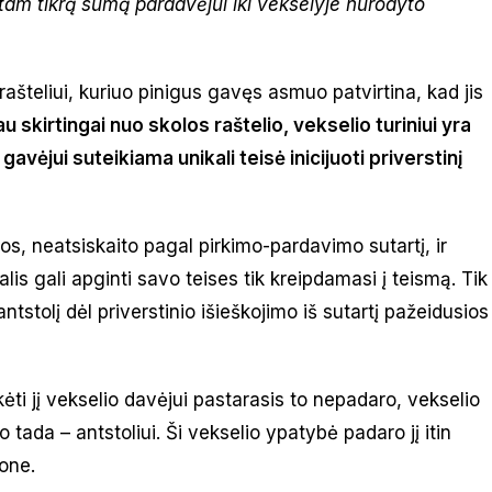
i tam tikrą sumą pardavėjui iki vekselyje nurodyto
 rašteliui, kuriuo pinigus gavęs asmuo patvirtina, kad jis
u skirtingai nuo skolos raštelio, vekselio turiniui yra
gavėjui suteikiama unikali teisė inicijuoti priverstinį
s, neatsiskaito pagal pirkimo-pardavimo sutartį, ir
lis gali apginti savo teises tik kreipdamasi į teismą. Tik
antstolį dėl priverstinio išieškojimo iš sutartį pažeidusios
ti jį vekselio davėjui pastarasis to nepadaro, vekselio
 o tada – antstoliui. Ši vekselio ypatybė padaro jį itin
one.