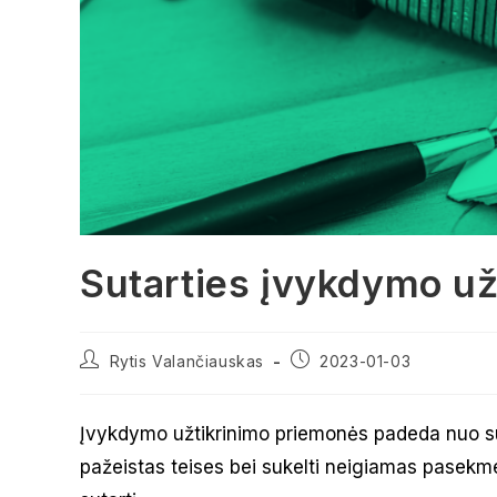
Sutarties įvykdymo už
Post
Post
Rytis Valančiauskas
2023-01-03
author:
published:
Įvykdymo užtikrinimo priemonės padeda nuo sut
pažeistas teises bei sukelti neigiamas pasekmes 