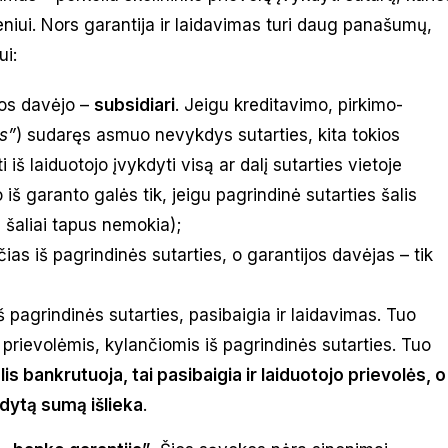
niui. Nors garantija ir laidavimas turi daug panašumų,
ui:
jos davėjo –
subsidiari
. Jeigu kreditavimo, pirkimo-
is”
) sudaręs asmuo nevykdys sutarties, kita tokios
i iš laiduotojo įvykdyti visą ar dalį sutarties vietoje
o iš garanto galės tik, jeigu pagrindinė sutarties šalis
i šaliai tapus nemokia);
ias iš pagrindinės sutarties, o garantijos davėjas – tik
pagrindinės sutarties, pasibaigia ir laidavimas. Tuo
 prievolėmis, kylančiomis iš pagrindinės sutarties. Tuo
lis bankrutuoja, tai pasibaigia ir laiduotojo prievolės, o
dytą sumą išlieka
.