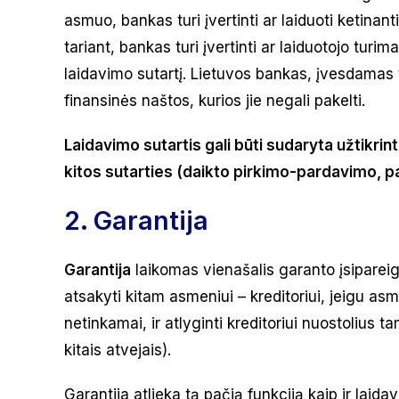
asmuo, bankas turi įvertinti ar laiduoti ketinant
tariant, bankas turi įvertinti ar laiduotojo turim
laidavimo sutartį. Lietuvos bankas, įvesdamas t
finansinės naštos, kurios jie negali pakelti.
Laidavimo sutartis gali būti sudaryta užtikrint
kitos sutarties (daikto pirkimo-pardavimo, p
2. Garantija
Garantija
laikomas vienašalis garanto įsipareig
atsakyti kitam asmeniui – kreditoriui, jeigu as
netinkamai, ir atlyginti kreditoriui nuostolius 
kitais atvejais).
Garantija atlieka tą pačią funkciją kaip ir laida