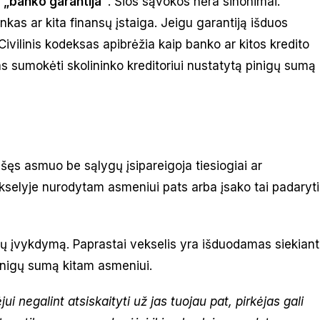
u
„banko garantija”
. Šios sąvokos nėra sinonimai.
nkas ar kita finansų įstaiga. Jeigu garantiją išduos
Civilinis kodeksas apibrėžia kaip banko ar kitos kredito
as sumokėti skolininko kreditoriui nustatytą pinigų sumą
šrašęs asmuo be sąlygų įsipareigoja tiesiogiai ar
kselyje nurodytam asmeniui pats arba įsako tai padaryti
rčių įvykdymą. Paprastai vekselis yra išduodamas siekiant
pinigų sumą kitam asmeniui.
jui negalint
atsiskaityti
už jas tuojau pat, pirkėjas gali