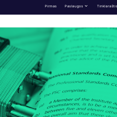
Pirmas
Paslaugos
Tinklarašti