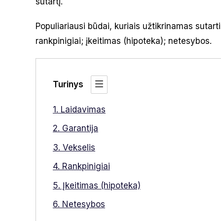
sutartį.
Populiariausi būdai, kuriais užtikrinamas sutart
rankpinigiai; įkeitimas (hipoteka); netesybos.
Turinys
1. Laidavimas
2. Garantija
3. Vekselis
4. Rankpinigiai
5. Įkeitimas (hipoteka)
6. Netesybos