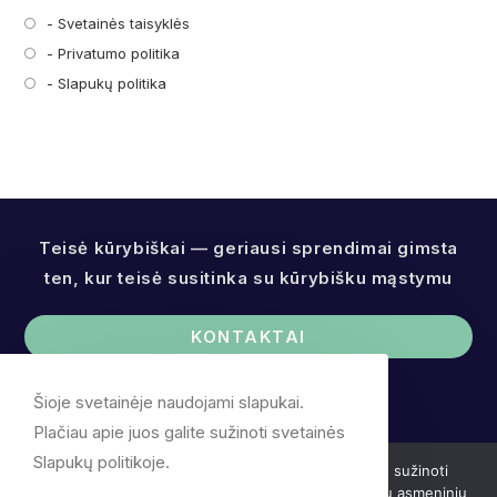
- Svetainės taisyklės
Opens
in
- Privatumo politika
Opens
a
in
- Slapukų politika
Opens
new
a
in
tab
new
a
tab
new
tab
Teisė kūrybiškai — geriausi sprendimai gimsta
ten, kur teisė susitinka su kūrybišku mąstymu
KONTAKTAI
Šioje svetainėje naudojami slapukai.
Plačiau apie juos galite sužinoti svetainės
Slapukų politikoje.
Mes naudojame slapukus. Plačiau apie juos galite sužinoti
Slapukų politikoje. Slapukų pagalba nerenkame Jūsų asmeninių