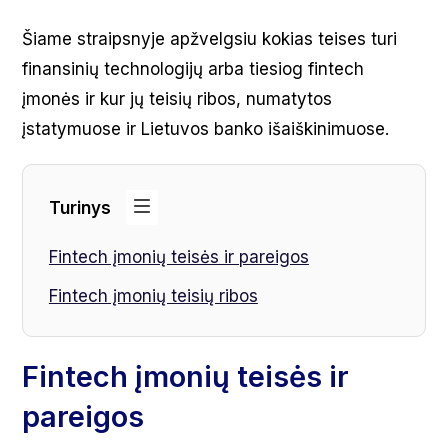
Šiame straipsnyje apžvelgsiu kokias teises turi
finansinių technologijų arba tiesiog fintech
įmonės ir kur jų teisių ribos, numatytos
įstatymuose ir Lietuvos banko išaiškinimuose.
Turinys
Fintech įmonių teisės ir pareigos
Fintech įmonių teisių ribos
Fintech įmonių teisės ir
pareigos