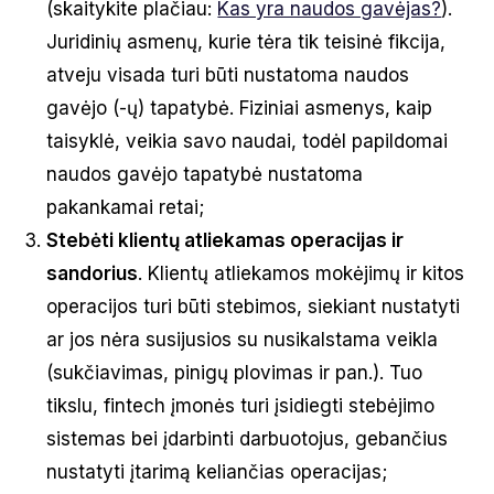
(skaitykite plačiau:
Kas yra naudos gavėjas?
).
Juridinių asmenų, kurie tėra tik teisinė fikcija,
atveju visada turi būti nustatoma naudos
gavėjo (-ų) tapatybė. Fiziniai asmenys, kaip
taisyklė, veikia savo naudai, todėl papildomai
naudos gavėjo tapatybė nustatoma
pakankamai retai;
Stebėti klientų atliekamas operacijas ir
sandorius
. Klientų atliekamos mokėjimų ir kitos
operacijos turi būti stebimos, siekiant nustatyti
ar jos nėra susijusios su nusikalstama veikla
(sukčiavimas, pinigų plovimas ir pan.). Tuo
tikslu, fintech įmonės turi įsidiegti stebėjimo
sistemas bei įdarbinti darbuotojus, gebančius
nustatyti įtarimą keliančias operacijas;