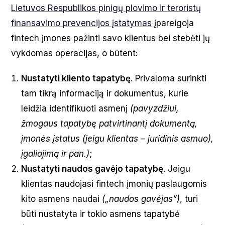
Lietuvos Respublikos pinigų plovimo ir teroristų
finansavimo prevencijos įstatymas
įpareigoja
fintech įmones pažinti savo klientus bei stebėti jų
vykdomas operacijas, o būtent:
Nustatyti kliento tapatybę
. Privaloma surinkti
tam tikrą informaciją ir dokumentus, kurie
leidžia identifikuoti asmenį
(pavyzdžiui,
žmogaus tapatybę patvirtinantį dokumentą,
įmonės įstatus (jeigu klientas – juridinis asmuo),
įgaliojimą ir pan.)
;
Nustatyti naudos gavėjo tapatybę
. Jeigu
klientas naudojasi fintech įmonių paslaugomis
kito asmens naudai
(„naudos gavėjas”)
, turi
būti nustatyta ir tokio asmens tapatybė