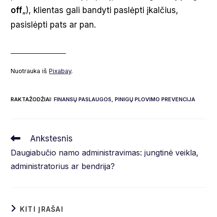
off
„), klientas gali bandyti paslėpti įkalčius,
pasislėpti pats ar pan.
___________________
Nuotrauka iš
Pixabay
.
RAKTAŽODŽIAI
:
FINANSŲ PASLAUGOS
,
PINIGŲ PLOVIMO PREVENCIJA
Read
Ankstesnis
more
Daugiabučio namo administravimas: jungtinė veikla,
articles
administratorius ar bendrija?
KITI ĮRAŠAI