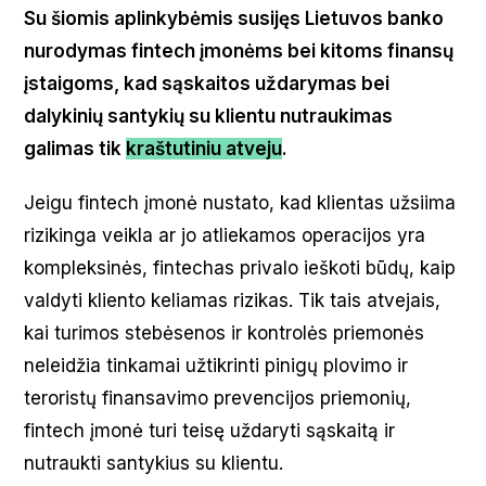
Su šiomis aplinkybėmis susijęs Lietuvos banko
nurodymas fintech įmonėms bei kitoms finansų
įstaigoms, kad sąskaitos uždarymas bei
dalykinių santykių su klientu nutraukimas
galimas tik
kraštutiniu atveju
.
Jeigu fintech įmonė nustato, kad klientas užsiima
rizikinga veikla ar jo atliekamos operacijos yra
kompleksinės, fintechas privalo ieškoti būdų, kaip
valdyti kliento keliamas rizikas. Tik tais atvejais,
kai turimos stebėsenos ir kontrolės priemonės
neleidžia tinkamai užtikrinti pinigų plovimo ir
teroristų finansavimo prevencijos priemonių,
fintech įmonė turi teisę uždaryti sąskaitą ir
nutraukti santykius su klientu.