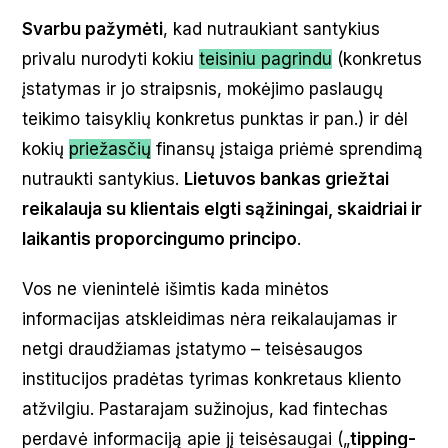
Svarbu pažymėti
, kad nutraukiant santykius
privalu nurodyti kokiu
teisiniu pagrindu
(konkretus
įstatymas ir jo straipsnis, mokėjimo paslaugų
teikimo taisyklių konkretus punktas ir pan.) ir dėl
kokių
priežasčių
finansų įstaiga priėmė sprendimą
nutraukti santykius.
Lietuvos bankas griežtai
reikalauja su klientais elgti sąžiningai, skaidriai ir
laikantis proporcingumo principo
.
Vos ne vienintelė išimtis kada minėtos
informacijas atskleidimas nėra reikalaujamas ir
netgi draudžiamas įstatymo – teisėsaugos
institucijos pradėtas tyrimas konkretaus kliento
atžvilgiu. Pastarajam sužinojus, kad fintechas
perdavė informaciją apie jį teisėsaugai („
tipping-