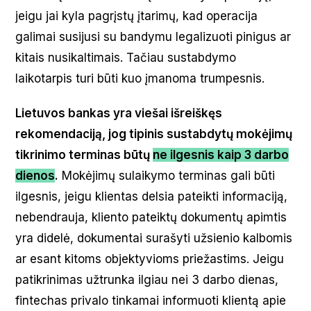
jeigu jai kyla pagrįstų įtarimų, kad operacija
galimai susijusi su bandymu legalizuoti pinigus ar
kitais nusikaltimais. Tačiau sustabdymo
laikotarpis turi būti kuo įmanoma trumpesnis.
Lietuvos bankas yra viešai išreiškęs
rekomendaciją, jog tipinis sustabdytų mokėjimų
tikrinimo terminas būtų
ne ilgesnis kaip 3 darbo
dienos
.
Mokėjimų sulaikymo terminas gali būti
ilgesnis, jeigu klientas delsia pateikti informaciją,
nebendrauja, kliento pateiktų dokumentų apimtis
yra didelė, dokumentai surašyti užsienio kalbomis
ar esant kitoms objektyvioms priežastims. Jeigu
patikrinimas užtrunka ilgiau nei 3 darbo dienas,
fintechas privalo tinkamai informuoti klientą apie