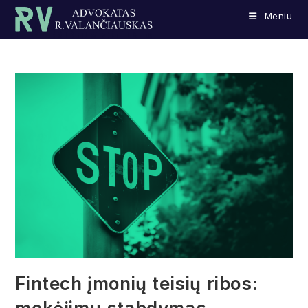
Skip
Meniu
to
content
Fintech įmonių teisių ribos: