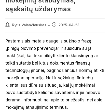
mokėjimų stabdymas,
sąskaitų uždarymas
Post
Post
Rytis Valančiauskas
2025-04-23
author:
published:
Pastaraisiais metais daugelis sužinojo frazę
„pinigų plovimo prevencija” ir susidūrė su ja
praktiškai, kai teko pildyti kliento klausimyną ar
teikti sutartis bei kitus dokumentus finansų
technologijų įmonei, pagrindžiančius norimą atlikti
mokėjimo operaciją. Net ir sąžiningi fintechų
klientai susidūrė su situacija, kai jų mokėjimai
buvo sustabdyti kelioms savaitėms ir jie nebuvo
deramai informuoti nei apie to priežastis, nei apie
mokėjimų atnaujinimo terminus.