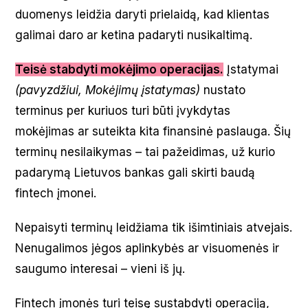
duomenys leidžia daryti prielaidą, kad klientas
galimai daro ar ketina padaryti nusikaltimą.
Teisė stabdyti mokėjimo operacijas.
Įstatymai
(pavyzdžiui, Mokėjimų įstatymas)
nustato
terminus per kuriuos turi būti įvykdytas
mokėjimas ar suteikta kita finansinė paslauga. Šių
terminų nesilaikymas – tai pažeidimas, už kurio
padarymą Lietuvos bankas gali skirti baudą
fintech įmonei.
Nepaisyti terminų leidžiama tik išimtiniais atvejais.
Nenugalimos jėgos aplinkybės ar visuomenės ir
saugumo interesai – vieni iš jų.
Fintech įmonės turi teisę sustabdyti operaciją,