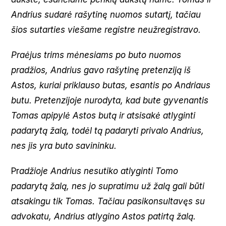
Andrius sudarė rašytinę nuomos sutartį, tačiau
šios sutarties viešame registre neužregistravo.
Praėjus trims mėnesiams po buto nuomos
pradžios, Andrius gavo rašytinę pretenziją iš
Astos, kuriai priklauso butas, esantis po Andriaus
butu. Pretenzijoje nurodyta, kad bute gyvenantis
Tomas apipylė Astos butą ir atsisakė atlyginti
padarytą žalą, todėl tą padaryti privalo Andrius,
nes jis yra buto savininku.
Pr
adžioje Andrius nesutiko atlyginti Tomo
padarytą žalą, nes jo supratimu už žalą gali būti
atsakingu tik Tomas. Tačiau pasikonsultavęs su
advokatu, Andrius atlygino Astos patirtą žalą.