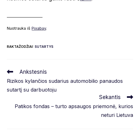
___________________
Nuotrauka iš
Pixabay
.
RAKTAŽODŽIAI
:
SUTARTYS
Read
Ankstesnis
more
Rizikos kylančios sudarius automobilio panaudos
articles
sutartį su darbuotoju
Sekantis
Patikos fondas – turto apsaugos priemonė, kurios
neturi Lietuva