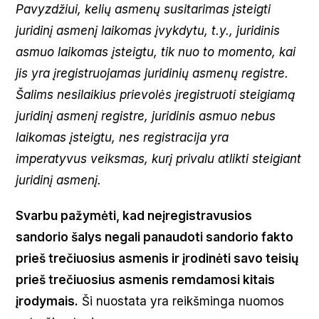
Pavyzdžiui, kelių asmenų susitarimas įsteigti
juridinį asmenį laikomas įvykdytu, t.y., juridinis
asmuo laikomas įsteigtu, tik nuo to momento, kai
jis yra įregistruojamas juridinių asmenų registre.
Šalims nesilaikius prievolės įregistruoti steigiamą
juridinį asmenį registre, juridinis asmuo nebus
laikomas įsteigtu, nes registracija yra
imperatyvus veiksmas, kurį privalu atlikti steigiant
juridinį asmenį.
Svarbu pažymėti, kad neįregistravusios
sandorio šalys negali panaudoti sandorio fakto
prieš trečiuosius asmenis ir įrodinėti savo teisių
prieš trečiuosius asmenis remdamosi kitais
įrodymais.
Ši nuostata yra reikšminga nuomos