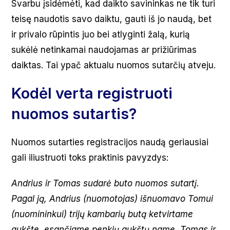
Svarbu įsidėmėti, kad daikto savininkas ne tik turi
teisę naudotis savo daiktu, gauti iš jo naudą, bet
ir privalo rūpintis juo bei atlyginti žalą, kurią
sukėlė netinkamai naudojamas ar prižiūrimas
daiktas. Tai ypač aktualu nuomos sutarčių atveju.
Kodėl verta registruoti
nuomos sutartis?
Nuomos sutarties registracijos naudą geriausiai
gali iliustruoti toks praktinis pavyzdys:
Andrius ir Tomas sudarė buto nuomos sutartį.
Pagal ją, Andrius (nuomotojas) išnuomavo Tomui
(nuomininkui) trijų kambarių butą ketvirtame
aukšte, esančiame penkių aukštų name. Tomas ir