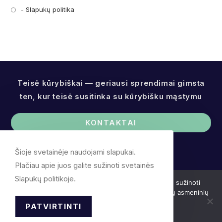
a
in
- Slapukų politika
Opens
new
a
in
tab
new
a
tab
new
tab
Teisė kūrybiškai — geriausi sprendimai gimsta
ten, kur teisė susitinka su kūrybišku mąstymu
KONTAKTAI
Šioje svetainėje naudojami slapukai.
Plačiau apie juos galite sužinoti svetainės
Slapukų politikoje.
Mes naudojame slapukus. Plačiau apie juos galite sužinoti
Slapukų politikoje. Slapukų pagalba nerenkame Jūsų asmeninių
duomenų.
PATVIRTINTI
Patvirtinti
Slapukų politika
© 2026, Advokato R. Valančiausko kontora