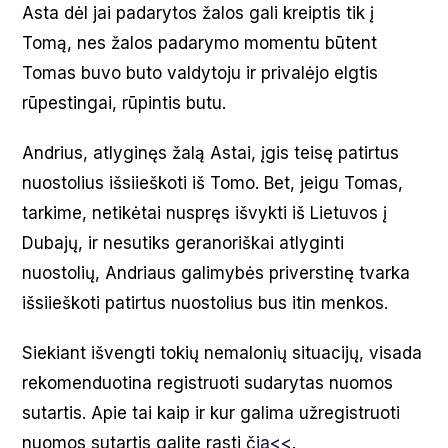
Asta dėl jai padarytos žalos gali kreiptis tik į
Tomą, nes žalos padarymo momentu būtent
Tomas buvo buto valdytoju ir privalėjo elgtis
rūpestingai, rūpintis butu.
Andrius, atlyginęs žalą Astai, įgis teisę patirtus
nuostolius išsiieškoti iš Tomo. Bet, jeigu Tomas,
tarkime, netikėtai nuspręs išvykti iš Lietuvos į
Dubajų, ir nesutiks geranoriškai atlyginti
nuostolių, Andriaus galimybės priverstinę tvarka
išsiieškoti patirtus nuostolius bus itin menkos.
Siekiant išvengti tokių nemalonių situacijų, visada
rekomenduotina registruoti sudarytas nuomos
sutartis. Apie tai kaip ir kur galima užregistruoti
nuomos sutartis galite rasti č
ia<<
.