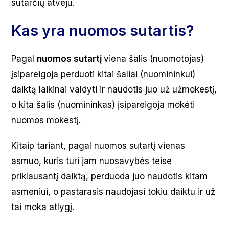
sutarčių atveju.
Kas yra nuomos sutartis?
Pagal
nuomos sutartį
viena šalis (nuomotojas)
įsipareigoja perduoti kitai šaliai (nuomininkui)
daiktą laikinai valdyti ir naudotis juo už užmokestį,
o kita šalis (nuomininkas) įsipareigoja mokėti
nuomos mokestį.
Kitaip tariant, pagal nuomos sutartį vienas
asmuo, kuris turi jam nuosavybės teise
priklausantį daiktą, perduoda juo naudotis kitam
asmeniui, o pastarasis naudojasi tokiu daiktu ir už
tai moka atlygį.