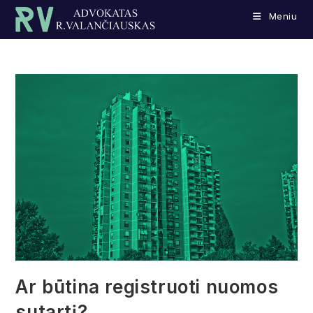
Skip
Meniu
to
content
Ar būtina registruoti nuomos
sutartį?