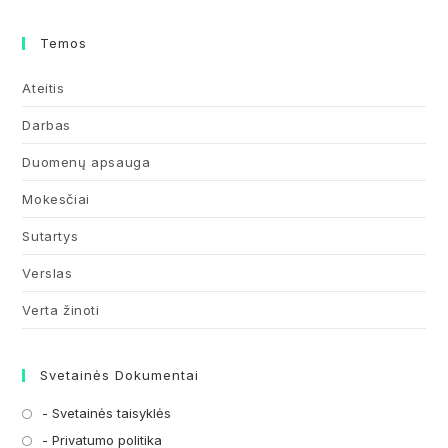
Temos
Ateitis
Darbas
Duomenų apsauga
Mokesčiai
Sutartys
Verslas
Verta žinoti
Svetainės Dokumentai
- Svetainės taisyklės
Opens
in
- Privatumo politika
Opens