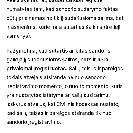
Reikalavimas registruoti sandorį registre
numatytas tam, kad sandorio sudarymo faktas
būtų prieinamas ne tik jį sudariusioms šalims, bet
ir asmenims, kurie nėra sutarties šalimis (tretieji
asmenys).
Pažymėtina, kad sutartis ar kitas sandoris
galioja jį sudariusioms šalims, nors ir nėra
privalomai įregistruotas.
Šalių teisės ir pareigos
tokiais atvejais atsiranda ne nuo sandorio
įregistravimo momento, o nuo to momento, kuris
yra nustatytas įstatyme ar šalių susitarimu,
išskyrus atvejus, kai Civilinis kodeksas nustato,
kad šalių teisės ir pareigos atsiranda tik nuo
sandorio įregistravimo.